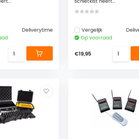
eft...
schietkist heeft...
Deliverytime
Vergelijk
Deliv
aad
Op voorraad
€19,95