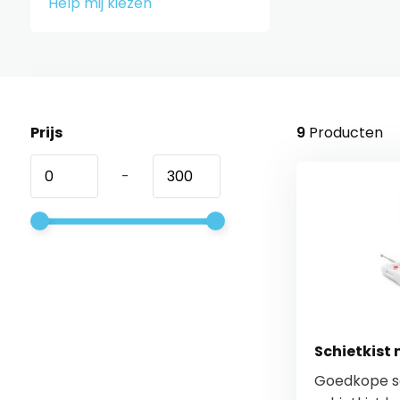
Help mij kiezen
Prijs
9
Producten
-
Schietkist
Goedkope sc