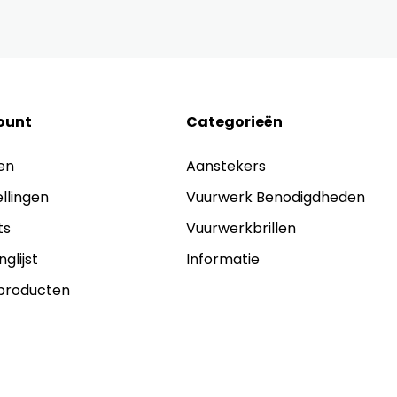
ount
Categorieën
en
Aanstekers
ellingen
Vuurwerk Benodigdheden
ts
Vuurwerkbrillen
nglijst
Informatie
 producten