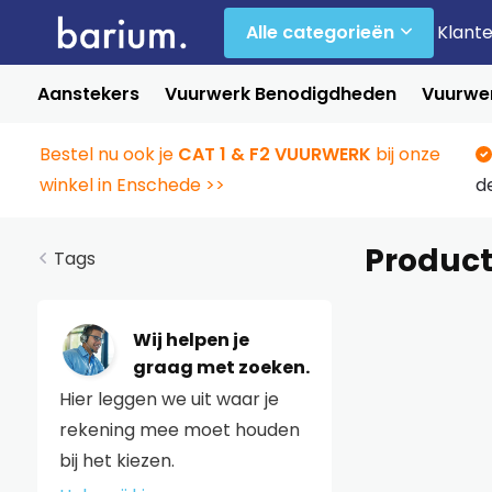
Alle categorieën
Klant
Aanstekers
Vuurwerk Benodigdheden
Vuurwer
Bestel nu ook je
CAT 1 & F2 VUURWERK
bij onze
winkel in Enschede >>
d
Product
Tags
Wij helpen je
graag met zoeken.
Hier leggen we uit waar je
rekening mee moet houden
bij het kiezen.