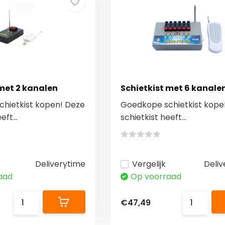
 met 2 kanalen
Schietkist met 6 kanale
hietkist kopen! Deze
Goedkope schietkist kope
eft...
schietkist heeft...
Deliverytime
Vergelijk
Deliv
aad
Op voorraad
€47,49