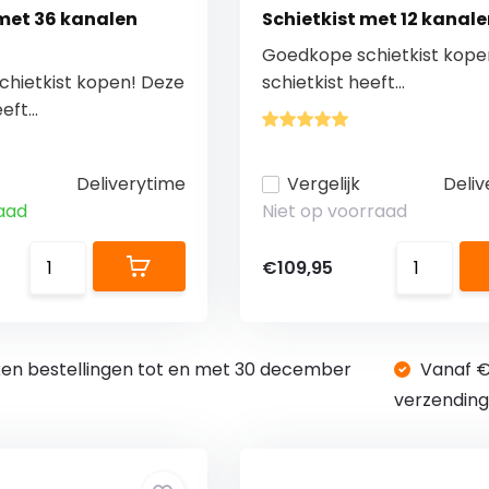
 met 36 kanalen
Schietkist met 12 kanale
Goedkope schietkist kope
hietkist kopen! Deze
schietkist heeft...
eft...
Deliverytime
Vergelijk
Deliv
aad
Niet op voorraad
€109,95
en bestellingen tot en met 30 december
Vanaf 
verzendin