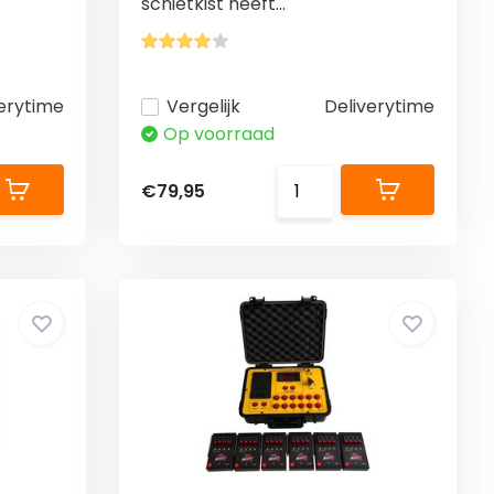
schietkist heeft...
erytime
Vergelijk
Deliverytime
Op voorraad
€79,95