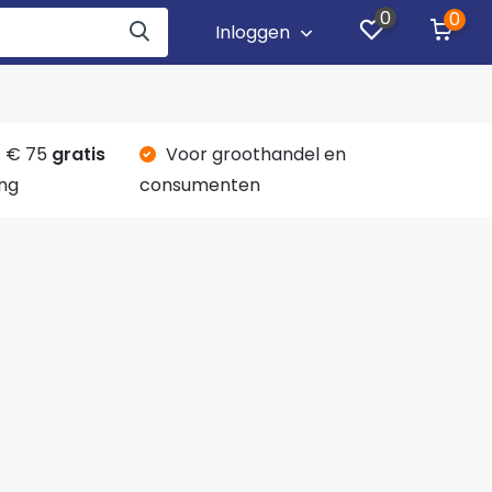
0
0
Inloggen
 € 75
gratis
Voor groothandel en
ng
consumenten