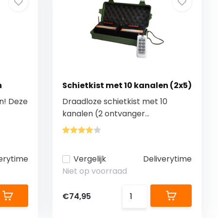
n
Schietkist met 10 kanalen (2x5)
n! Deze
Draadloze schietkist met 10
kanalen (2 ontvanger...
erytime
Vergelijk
Deliverytime
Niet op voorraad
€74,95