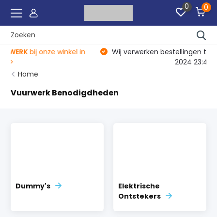
0
0
in
Wij verwerken bestellingen tot en met 30 december
2024 23:45!
Home
Vuurwerk Benodigdheden
Dummy's
Elektrische
Ontstekers