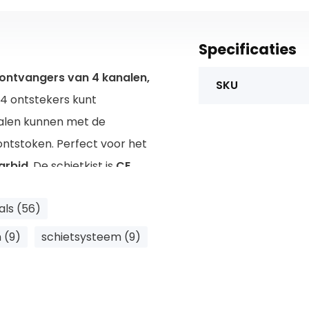
Specificaties
 ontvangers van 4 kanalen,
SKU
24 ontstekers kunt
nalen kunnen met de
ntstoken. Perfect voor het
arbid
. De schietkist is
CE
als (56)
r! Heb je nog ontstekers
 (9)
schietsysteem (9)
s zorgvuldig verpakt en
hietkisten zonder