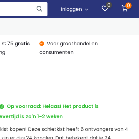
0
0
Inloggen
 € 75
gratis
Voor groothandel en
ng
consumenten
Op voorraad: Helaas! Het product is
evertijd is zo'n 1-2 weken
ist kopen! Deze schietkist heeft 6 ontvangers van 4
l zijn er dus 24 kanalen. Dat betekent dat je 24