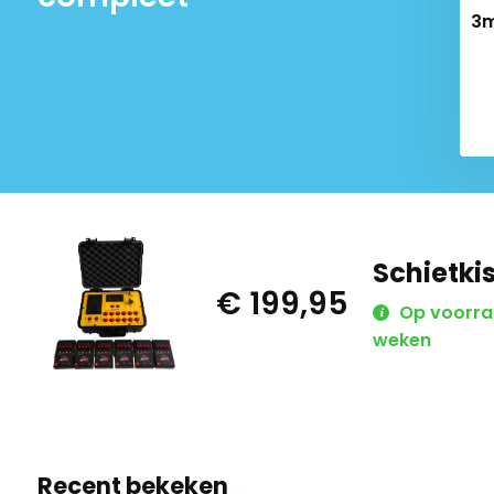
ist met 2 kanalen
3m
€ 27,49
Schietki
€ 199,95
Op voorraad
weken
Recent bekeken