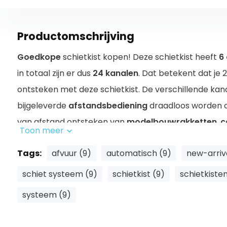
Productomschrijving
Goedkope
schietkist kopen! Deze schietkist heeft
6
in totaal zijn er dus
24 kanalen
. Dat betekent dat je 
ontsteken met deze schietkist. De verschillende ka
bijgeleverde
afstandsbediening
draadloos worden o
van afstand ontsteken van
modelbouwrakketten
,
c
Toon meer
gekeurd
.
Tags:
afvuur (9)
automatisch (9)
new-arriv
Ben je op zoek naar andere schietkisten, klik dan hie
schiet systeem (9)
schietkist (9)
schietkisten
nodig, klik dan hier.
systeem (9)
Al onze schietkisten worden door ons eigen warenhui
verzonden. Hierdoor zijn wij er zeker van dat jij de sc