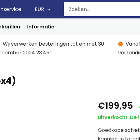
enservice
EUR
kbrillen
Informatie
Wij verwerken bestellingen tot en met 30
Vanaf
ecember 2024 23:45!
verzendi
6x4)
€199,95
uitverkocht. De l
Goedkope schietk
kanalen, in totaa