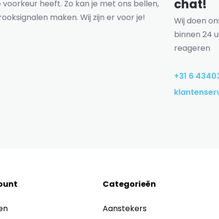
chat!
voorkeur heeft. Zo kan je met ons bellen,
rooksignalen maken. Wij zijn er voor je!
Wij doen o
binnen 24 u
reageren
+31 6 4340
klantenser
ount
Categorieën
en
Aanstekers