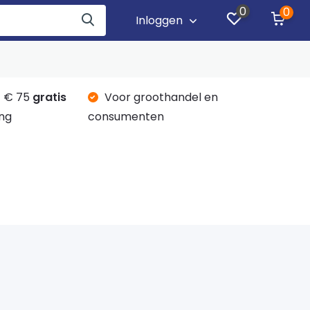
0
0
Inloggen
 € 75
gratis
Voor groothandel en
ng
consumenten