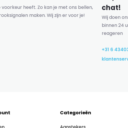
chat!
voorkeur heeft. Zo kan je met ons bellen,
rooksignalen maken. Wij zijn er voor je!
Wij doen o
binnen 24 u
reageren
+31 6 4340
klantenser
ount
Categorieën
en
Aanstekers