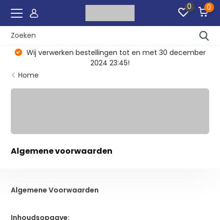
0
0
ecember
Vanaf € 75
gratis
verzending
Home
Algemene voorwaarden
Algemene Voorwaarden
Inhoudsopgave: