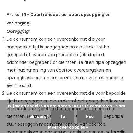
Artikel 14
-
Duurtransacties: duur, opzegging en
verlenging
Opzegging:
De consument kan een overeenkomst die voor
onbepaalde tijd is aangegaan en die strekt tot het
geregeld afleveren van producten (elektriciteit
daaronder begrepen) of diensten, te allen tijde opzeggen
met inachtneming van daartoe overeengekomen
opzeggingsregels en een opzegtermijn van ten hoogste
één maand.
De consument kan een overeenkomst die voor bepaalde
tijd is aangegaan en die strekt tot het geregeld afleveren
Wij slaan cookies op om onze website te verbeteren. Is dat
van producten (elektriciteit daaronder begrepen) of
diensten, te allen tijde tegen het einde van de bepaalde
akkoord?
Ja
Nee
duur opzeggen met inachtneming van daartoe
Meer over cookies »
overeengekomen opzeggingsregels en een opzegtermijn