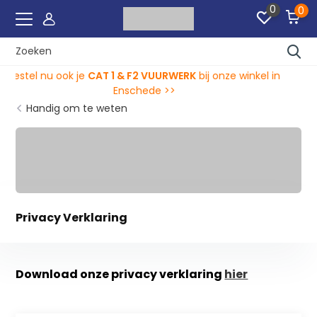
0
0
inkel in
Wij verwerken bestellingen tot en met 30 decem
2024 23:45!
Handig om te weten
Privacy Verklaring
Download onze privacy verklaring
hier