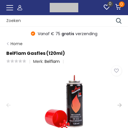
0
0
r
Vanaf € 75
gratis
verzending
Home
BelFlam Gasfles (120ml)
Merk:
Belflam