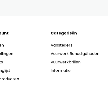
ount
Categorieën
en
Aanstekers
ellingen
Vuurwerk Benodigdheden
ts
Vuurwerkbrillen
nglijst
Informatie
 producten