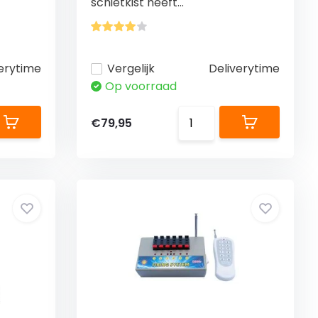
schietkist heeft...
erytime
Vergelijk
Deliverytime
Op voorraad
€79,95