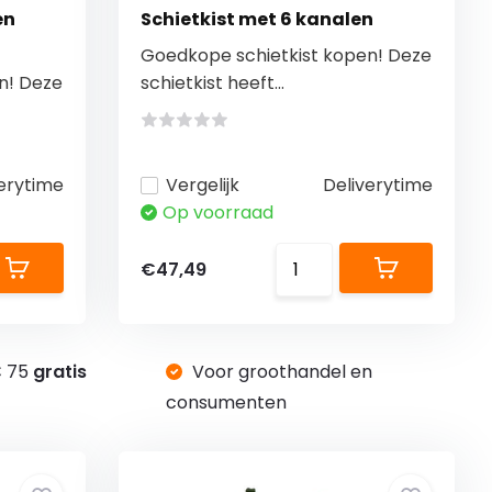
en
Schietkist met 6 kanalen
Goedkope schietkist kopen! Deze
n! Deze
schietkist heeft...
erytime
Vergelijk
Deliverytime
Op voorraad
€47,49
€ 75
gratis
Voor groothandel en
g
consumenten