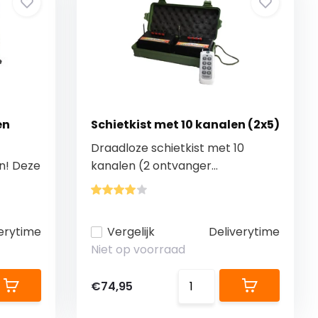
en
Schietkist met 10 kanalen (2x5)
Draadloze schietkist met 10
n! Deze
kanalen (2 ontvanger...
erytime
Vergelijk
Deliverytime
Niet op voorraad
€74,95