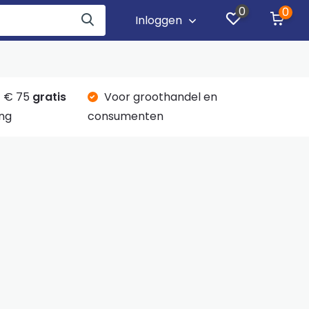
0
0
Inloggen
 € 75
gratis
Voor groothandel en
ng
consumenten
m