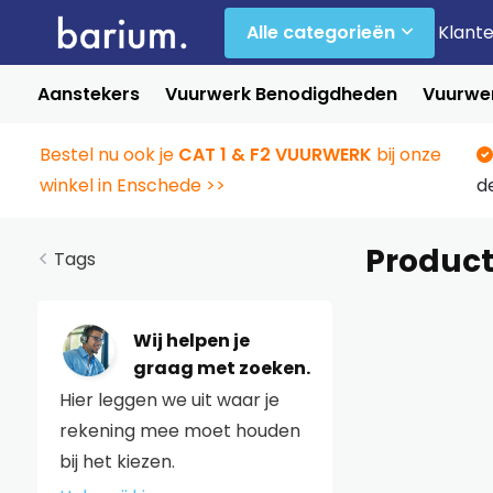
Alle categorieën
Klant
Aanstekers
Vuurwerk Benodigdheden
Vuurwer
Bestel nu ook je
CAT 1 & F2 VUURWERK
bij onze
winkel in Enschede >>
d
Product
Tags
Wij helpen je
graag met zoeken.
Hier leggen we uit waar je
rekening mee moet houden
bij het kiezen.