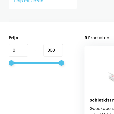
Help mij kiezen
Prijs
9
Producten
-
Schietkist
Goedkope sc