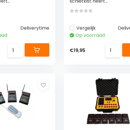
eft...
schietkist heeft...
Deliverytime
Vergelijk
Deliv
aad
Op voorraad
€19,95