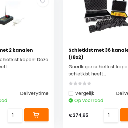
 met 2 kanalen
Schietkist met 36 kanal
(18x2)
hietkist kopen! Deze
eft...
Goedkope schietkist kope
schietkist heeft...
Deliverytime
Vergelijk
Deliv
aad
Op voorraad
€274,95