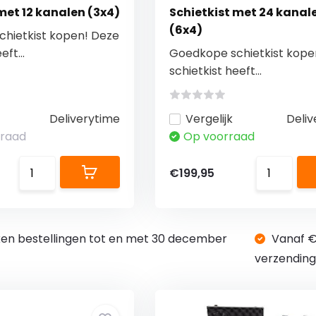
met 12 kanalen (3x4)
Schietkist met 24 kanal
(6x4)
hietkist kopen! Deze
eft...
Goedkope schietkist kope
schietkist heeft...
Deliverytime
Vergelijk
Deliv
rraad
Op voorraad
€199,95
en bestellingen tot en met 30 december
Vanaf 
verzendin