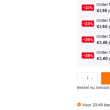
Order
-21%
€1,55
p
Order
-23%
€1,50
p
Order
-26%
€1,45
p
Order
-28%
€1,40
p
-
+
Bestel nu, betaa
Voor 23:45 bes