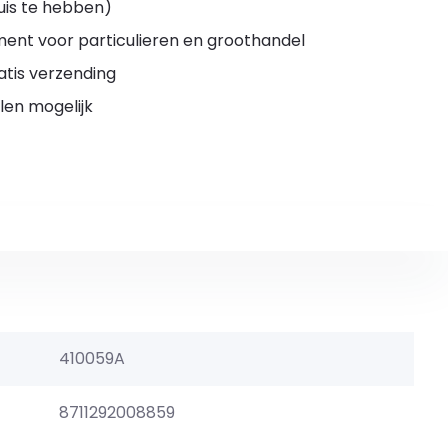
huis te hebben)
ment voor particulieren en groothandel
atis verzending
len mogelijk
410059A
8711292008859