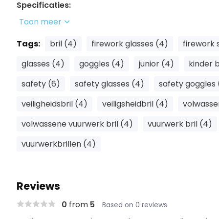
Specificaties:
Toon meer
Leeftijd:
Geschikt voor kinderen tot en met 12 j
Tags:
Kleuren:
bril (4)
Zwart, geel, blauw, groen en roze
firework glasses (4)
firework 
CE-gecertificeerd:
Voldoet aan Europese veili
glasses (4)
goggles (4)
junior (4)
kinder b
Verpakking:
Per stuk verpakt in een plastic zak
safety (6)
safety glasses (4)
safety goggles 
Materiaal:
Duurzaam en lichtgewicht plastic
veiligheidsbril (4)
veiligsheidbril (4)
volwasse
volwassene vuurwerk bril (4)
vuurwerk bril (4)
Onze
Junior Vuurwerkbrillen
bieden optimale besch
vuurwerkbrillen (4)
tijdens het afsteken van vuurwerk. Vuurwerk kan er
veroorzaken, maar met deze speciaal ontworpen vuu
risico aanzienlijk verminderd. Deze brillen zijn licht
Reviews
praktisch, waardoor ze ideaal zijn voor kinderen tot e
0
from
5
Based on 0 reviews