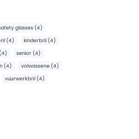
aar
safety glasses (4)
gheidsnormen
ril (4)
kinderbril (4)
je
(4)
senior (4)
n (4)
volwassene (4)
vuurwerkbril (4)
erming voor kinderen
nstige oogschade
rwerkbrillen wordt het
gewicht, comfortabel en
n met 12 jaar.