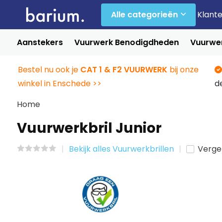
Alle categorieën
Klant
Aanstekers
Vuurwerk Benodigdheden
Vuurwer
Bestel nu ook je
CAT 1 & F2 VUURWERK
bij onze
winkel in Enschede >>
d
Home
Vuurwerkbril Junior
Bekijk alles Vuurwerkbrillen
Vergel