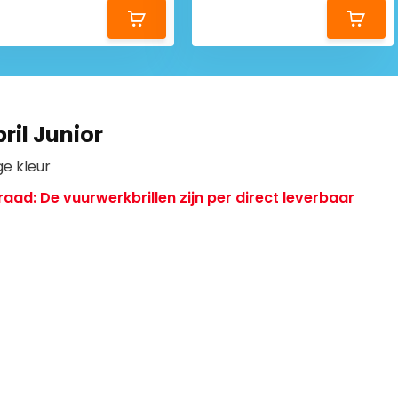
id.
 oogartsen, scholen
en
 in
ril Junior
den geleverd met handige
ge kleur
presenteren zijn in winkels
aad: De vuurwerkbrillen zijn per direct leverbaar
veilig