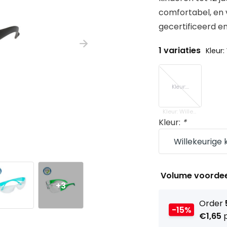
comfortabel, en v
gecertificeerd en 
1 variaties
Kleur:
Kleur:...
Kleur: Willekeurige kleur
Kleur:
*
Volume voorde
+3
Order
-15%
€1,65
p