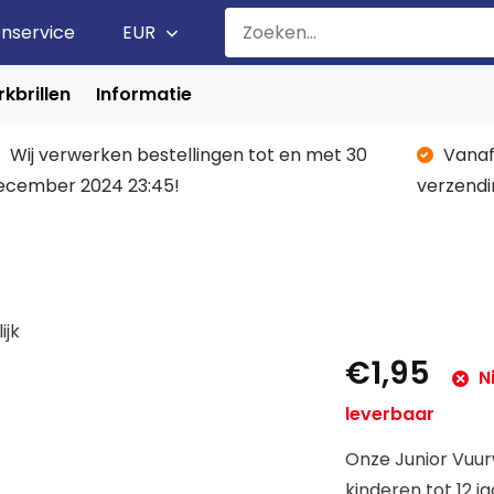
enservice
EUR
kbrillen
Informatie
Wij verwerken bestellingen tot en met 30
Vanaf
ecember 2024 23:45!
verzendi
ijk
€1,95
Ni
leverbaar
Onze Junior Vuu
kinderen tot 12 j