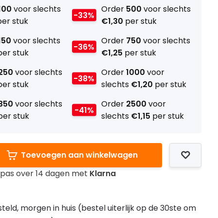
100
voor slechts
Order
500
voor slechts
-33%
er stuk
€1,30
per stuk
150
voor slechts
Order
750
voor slechts
-36%
er stuk
€1,25
per stuk
250
voor slechts
Order
1000
voor
-38%
er stuk
slechts
€1,20
per stuk
350
voor slechts
Order
2500
voor
-41%
er stuk
slechts
€1,15
per stuk
Toevoegen aan winkelwagen
l pas over 14 dagen met
Klarna
teld, morgen in huis (bestel uiterlijk op de 30ste om