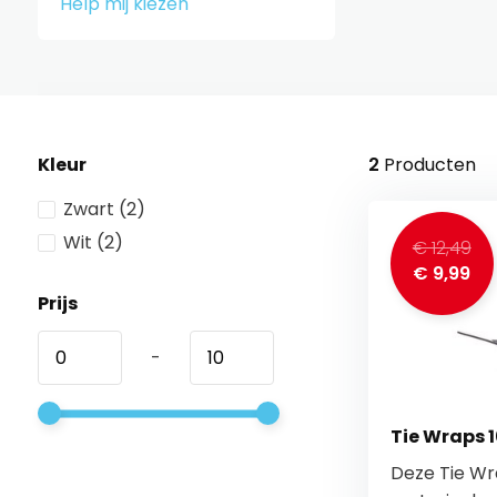
Help mij kiezen
Kleur
2
Producten
Zwart
(2)
Wit
(2)
€ 12,49
€ 9,99
Prijs
-
Tie Wraps 
Deze Tie Wra