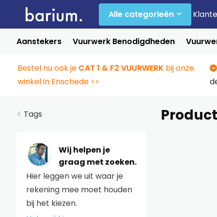
Alle categorieën
Klant
Aanstekers
Vuurwerk Benodigdheden
Vuurwer
Bestel nu ook je
CAT 1 & F2 VUURWERK
bij onze
winkel in Enschede >>
d
Product
Tags
Wij helpen je
graag met zoeken.
Hier leggen we uit waar je
rekening mee moet houden
bij het kiezen.