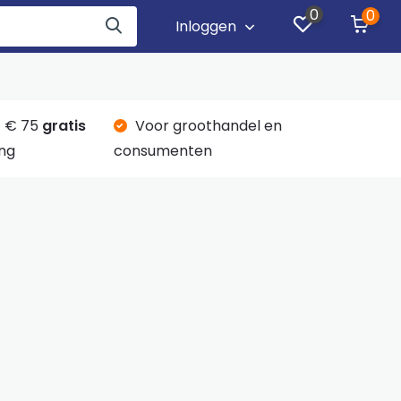
0
0
Inloggen
 € 75
gratis
Voor groothandel en
ng
consumenten