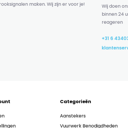
rooksignalen maken. Wij zijn er voor je!
Wij doen o
binnen 24 u
reageren
+31 6 4340
klantenser
ount
Categorieën
en
Aanstekers
ellingen
Vuurwerk Benodigdheden