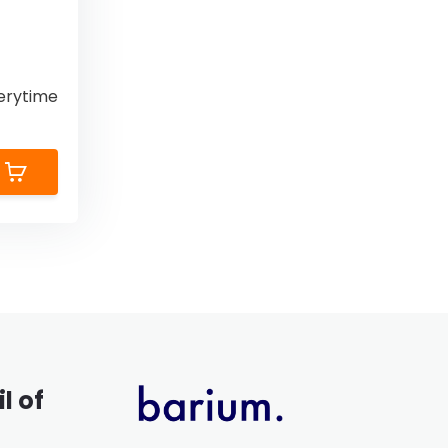
erytime
l of