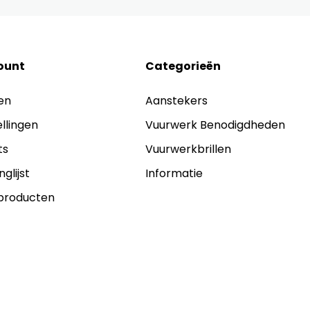
ount
Categorieën
en
Aanstekers
ellingen
Vuurwerk Benodigdheden
ts
Vuurwerkbrillen
nglijst
Informatie
 producten