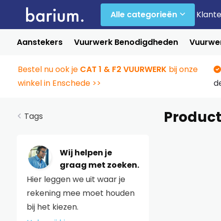
Alle categorieën
Klant
Aanstekers
Vuurwerk Benodigdheden
Vuurwer
Bestel nu ook je
CAT 1 & F2 VUURWERK
bij onze
winkel in Enschede >>
d
Produc
Tags
Wij helpen je
graag met zoeken.
Hier leggen we uit waar je
rekening mee moet houden
bij het kiezen.