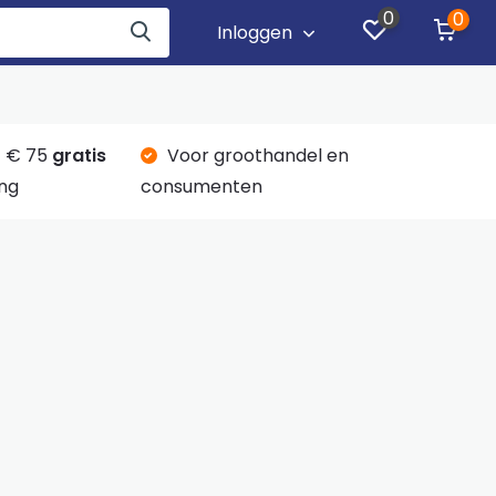
0
0
Inloggen
 € 75
gratis
Voor groothandel en
ng
consumenten