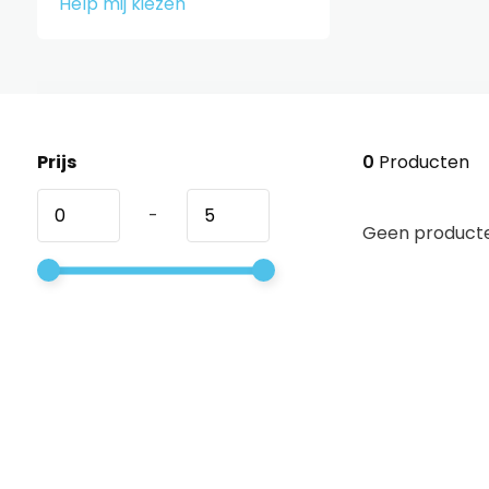
Help mij kiezen
Prijs
0
Producten
-
Geen producte