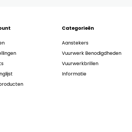
ount
Categorieën
en
Aanstekers
ellingen
Vuurwerk Benodigdheden
ts
Vuurwerkbrillen
nglijst
Informatie
 producten