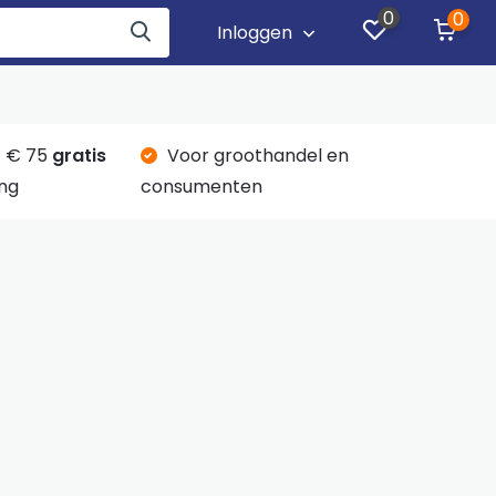
0
0
Inloggen
 € 75
gratis
Voor groothandel en
ng
consumenten