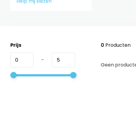
Help mij kiezen
Prijs
0
Producten
-
Geen producte