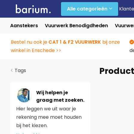
Alle categorieën
Klant
Aanstekers
Vuurwerk Benodigdheden
Vuurwer
Bestel nu ook je
CAT 1 & F2 VUURWERK
bij onze
winkel in Enschede >>
d
Product
Tags
Wij helpen je
graag met zoeken.
Hier leggen we uit waar je
rekening mee moet houden
bij het kiezen.