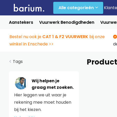
Alle categorieën
Klant
Aanstekers
Vuurwerk Benodigdheden
Vuurwer
Bestel nu ook je
CAT 1 & F2 VUURWERK
bij onze
winkel in Enschede >>
d
Product
Tags
Wij helpen je
graag met zoeken.
Hier leggen we uit waar je
rekening mee moet houden
bij het kiezen.