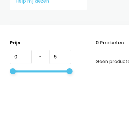
Help mij kiezen
Prijs
0
Producten
-
Geen producte