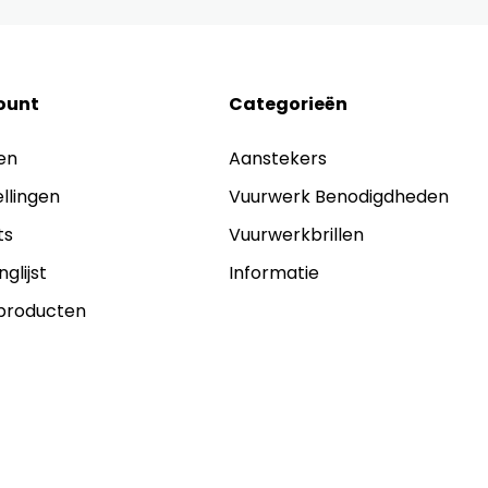
ount
Categorieën
en
Aanstekers
ellingen
Vuurwerk Benodigdheden
ts
Vuurwerkbrillen
nglijst
Informatie
 producten