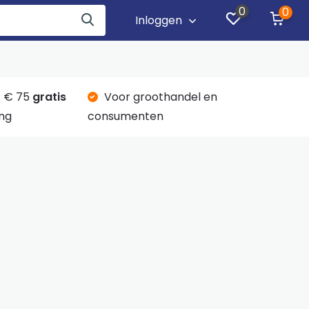
0
0
Inloggen
 € 75
gratis
Voor groothandel en
ng
consumenten