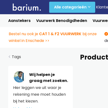
Alle categorieën
Klant
Aanstekers
Vuurwerk Benodigdheden
Vuurwer
Bestel nu ook je
CAT 1 & F2 VUURWERK
bij onze
winkel in Enschede >>
d
Product
Tags
Wij helpen je
graag met zoeken.
Hier leggen we uit waar je
rekening mee moet houden
bij het kiezen.