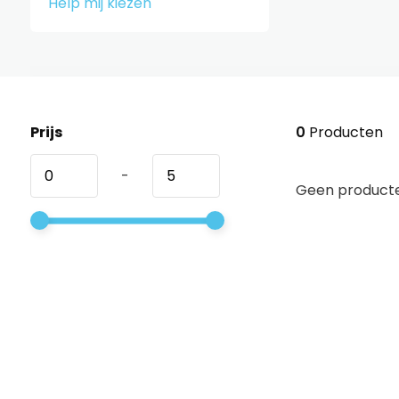
Help mij kiezen
Prijs
0
Producten
-
Geen producte