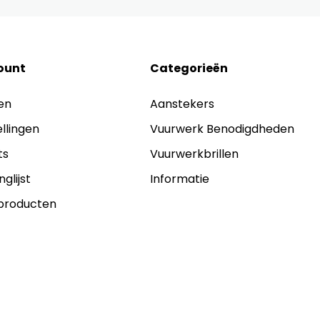
ount
Categorieën
en
Aanstekers
ellingen
Vuurwerk Benodigdheden
ts
Vuurwerkbrillen
nglijst
Informatie
 producten