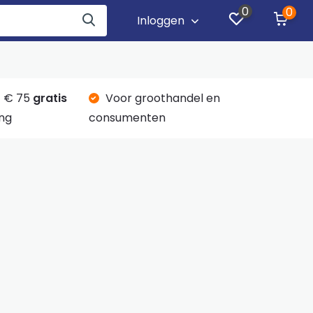
0
0
Inloggen
 € 75
gratis
Voor groothandel en
ng
consumenten