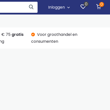
0
0
Inloggen
 € 75
gratis
Voor groothandel en
ng
consumenten