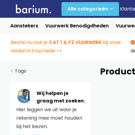
Alle categorieën
Klant
Aanstekers
Vuurwerk Benodigdheden
Vuurwer
Bestel nu ook je
CAT 1 & F2 VUURWERK
bij onze
winkel in Enschede >>
d
Product
Tags
Wij helpen je
graag met zoeken.
Hier leggen we uit waar je
rekening mee moet houden
bij het kiezen.