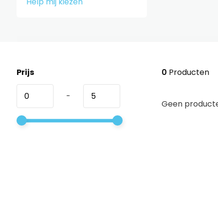
Help mij kiezen
Prijs
0
Producten
-
Geen producte