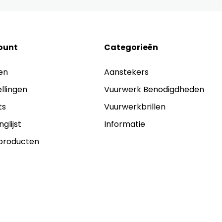
ount
Categorieën
en
Aanstekers
ellingen
Vuurwerk Benodigdheden
ts
Vuurwerkbrillen
nglijst
Informatie
 producten