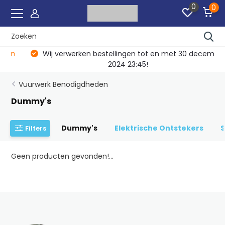
0
0
Wij verwerken bestellingen tot en met 30 december
2024 23:45!
Vuurwerk Benodigdheden
Dummy's
Dummy's
Elektrische Ontstekers
S
Filters
Geen producten gevonden!...