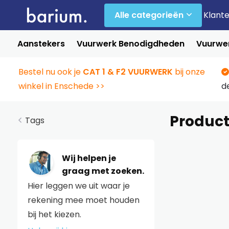
Alle categorieën
Klant
Aanstekers
Vuurwerk Benodigdheden
Vuurwer
Bestel nu ook je
CAT 1 & F2 VUURWERK
bij onze
winkel in Enschede >>
d
Product
Tags
Wij helpen je
graag met zoeken.
Hier leggen we uit waar je
rekening mee moet houden
bij het kiezen.