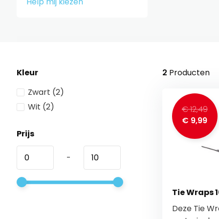
Help mij kiezen
Kleur
2
Producten
Zwart
(2)
Wit
(2)
€ 12,49
€ 9,99
Prijs
-
Tie Wraps 
Deze Tie Wra