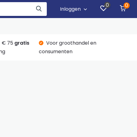
0
0
Inloggen
 € 75
gratis
Voor groothandel en
ng
consumenten