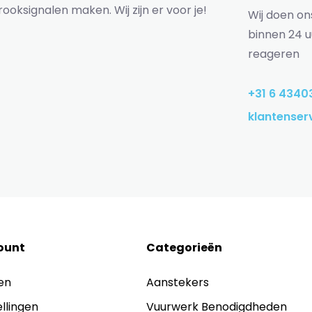
rooksignalen maken. Wij zijn er voor je!
Wij doen o
binnen 24 u
reageren
+31 6 4340
klantenser
ount
Categorieën
en
Aanstekers
ellingen
Vuurwerk Benodigdheden