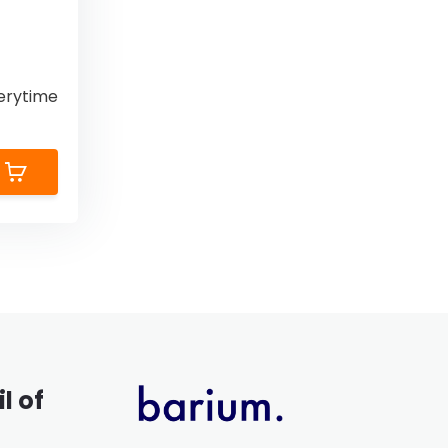
erytime
l of