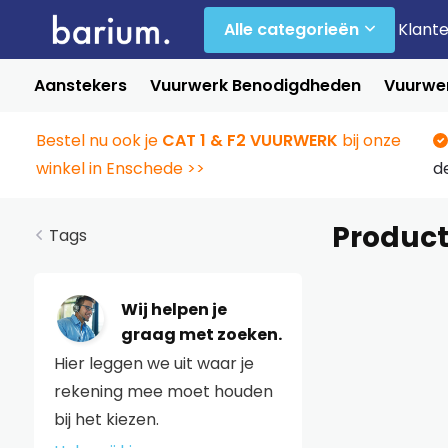
Alle categorieën
Klant
Aanstekers
Vuurwerk Benodigdheden
Vuurwer
Bestel nu ook je
CAT 1 & F2 VUURWERK
bij onze
winkel in Enschede >>
d
Product
Tags
Wij helpen je
graag met zoeken.
Hier leggen we uit waar je
rekening mee moet houden
bij het kiezen.