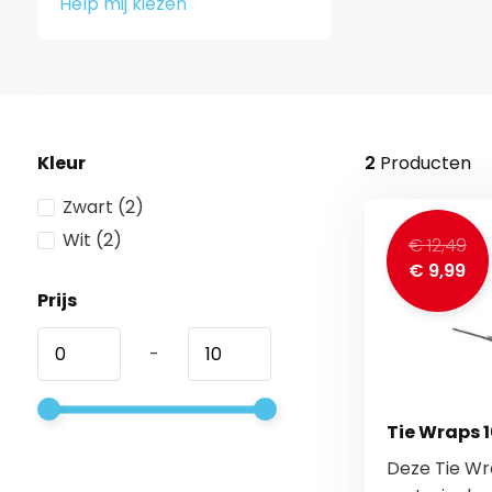
Help mij kiezen
Kleur
2
Producten
Zwart
(2)
Wit
(2)
€ 12,49
€ 9,99
Prijs
-
Tie Wraps 
Deze Tie Wra