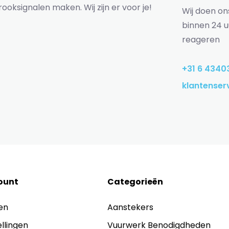
rooksignalen maken. Wij zijn er voor je!
Wij doen o
binnen 24 u
reageren
+31 6 4340
klantenser
ount
Categorieën
en
Aanstekers
ellingen
Vuurwerk Benodigdheden