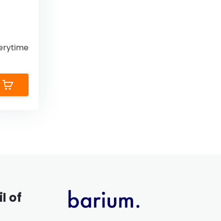
erytime
l of