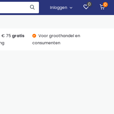
0
0
Inloggen
 € 75
gratis
Voor groothandel en
ng
consumenten