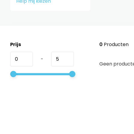
Help mij kiezen
Prijs
0
Producten
-
Geen producte