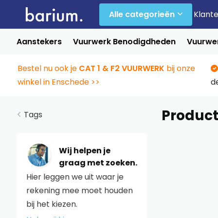
Alle categorieën
Klant
Aanstekers
Vuurwerk Benodigdheden
Vuurwer
Bestel nu ook je
CAT 1 & F2 VUURWERK
bij onze
winkel in Enschede >>
d
Product
Tags
Wij helpen je
graag met zoeken.
Hier leggen we uit waar je
rekening mee moet houden
bij het kiezen.