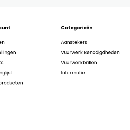
ount
Categorieën
en
Aanstekers
ellingen
Vuurwerk Benodigdheden
ts
Vuurwerkbrillen
nglijst
Informatie
 producten