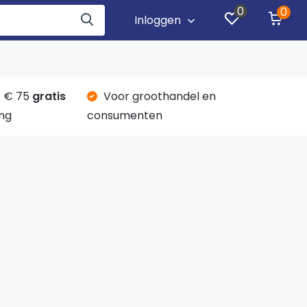
0
0
Inloggen
 € 75
gratis
Voor groothandel en
ng
consumenten