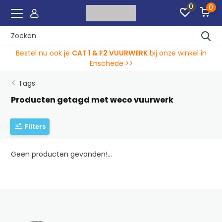
0
0
 onze winkel in
Wij verwerken bestellingen tot en met 3
2024 23:45!
Tags
Producten getagd met weco vuurwerk
Filters
Geen producten gevonden!...