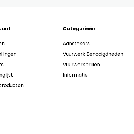
ount
Categorieën
en
Aanstekers
ellingen
Vuurwerk Benodigdheden
ts
Vuurwerkbrillen
nglijst
Informatie
 producten