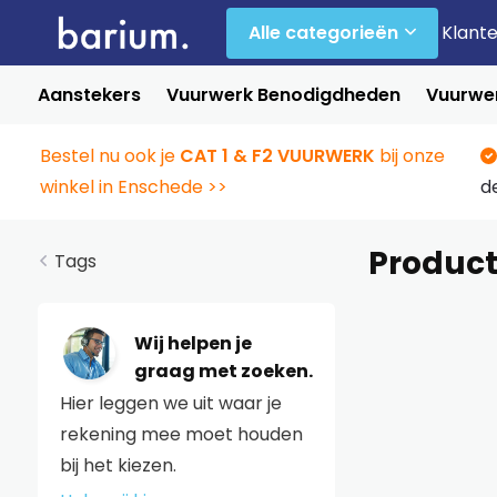
Alle categorieën
Klant
Aanstekers
Vuurwerk Benodigdheden
Vuurwer
Bestel nu ook je
CAT 1 & F2 VUURWERK
bij onze
winkel in Enschede >>
d
Product
Tags
Wij helpen je
graag met zoeken.
Hier leggen we uit waar je
rekening mee moet houden
bij het kiezen.