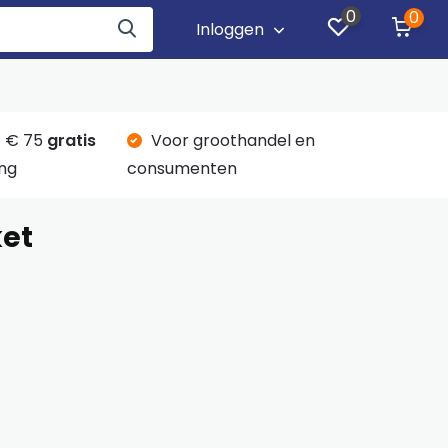
0
0
Inloggen
 € 75
gratis
Voor groothandel en
ng
consumenten
et