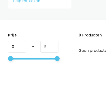
Help mij kiezen
Prijs
0
Producten
-
Geen producte