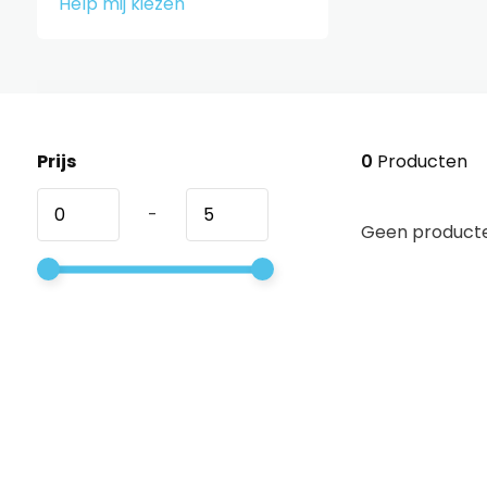
Help mij kiezen
Prijs
0
Producten
-
Geen producte