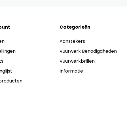
ount
Categorieën
en
Aanstekers
ellingen
Vuurwerk Benodigdheden
ts
Vuurwerkbrillen
nglijst
Informatie
 producten