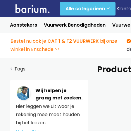
Alle categorieën
Klant
Aanstekers
Vuurwerk Benodigdheden
Vuurwer
Bestel nu ook je
CAT 1 & F2 VUURWERK
bij onze
winkel in Enschede >>
d
Product
Tags
Wij helpen je
graag met zoeken.
Hier leggen we uit waar je
rekening mee moet houden
bij het kiezen.