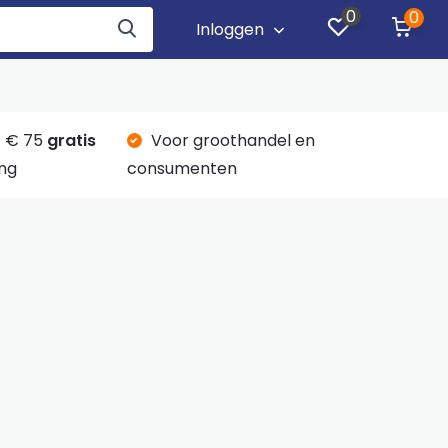
0
0
Inloggen
 € 75
gratis
Voor groothandel en
ng
consumenten