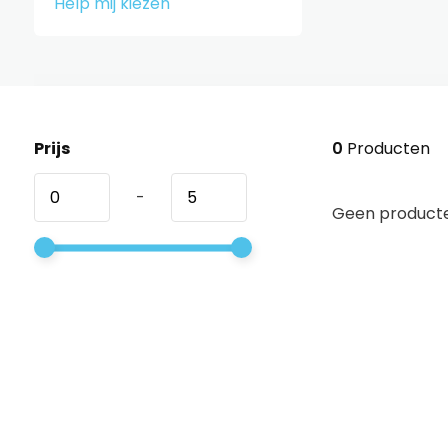
Help mij kiezen
Prijs
0
Producten
-
Geen producte