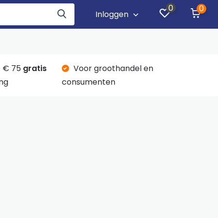
0
0
Inloggen
 € 75
gratis
Voor groothandel en
ng
consumenten