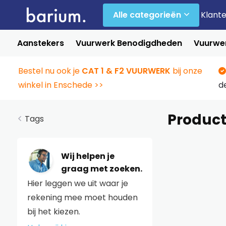
Alle categorieën
Klant
Aanstekers
Vuurwerk Benodigdheden
Vuurwer
Bestel nu ook je
CAT 1 & F2 VUURWERK
bij onze
winkel in Enschede >>
d
Product
Tags
Wij helpen je
graag met zoeken.
Hier leggen we uit waar je
rekening mee moet houden
bij het kiezen.