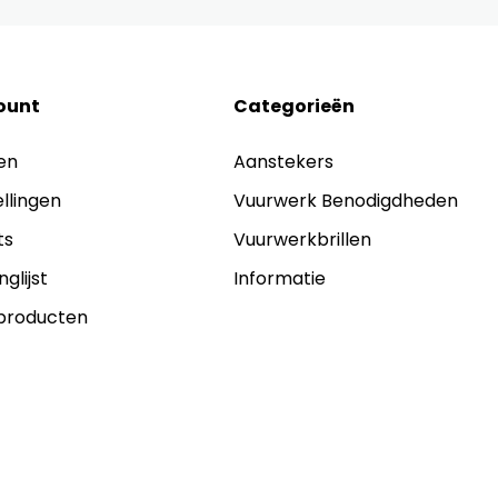
ount
Categorieën
en
Aanstekers
ellingen
Vuurwerk Benodigdheden
ts
Vuurwerkbrillen
nglijst
Informatie
 producten