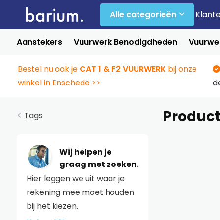
Alle categorieën
Klant
Aanstekers
Vuurwerk Benodigdheden
Vuurwer
Bestel nu ook je
CAT 1 & F2 VUURWERK
bij onze
winkel in Enschede >>
d
Product
Tags
Wij helpen je
graag met zoeken.
Hier leggen we uit waar je
rekening mee moet houden
bij het kiezen.