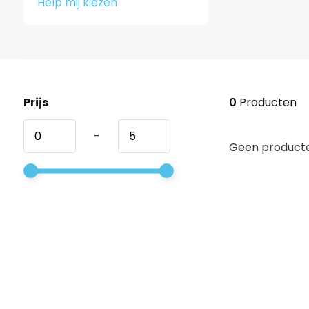
Help mij kiezen
Prijs
0
Producten
-
Geen producte