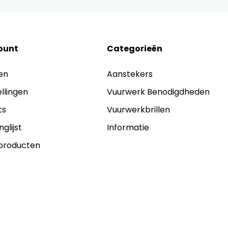
ount
Categorieën
en
Aanstekers
ellingen
Vuurwerk Benodigdheden
ts
Vuurwerkbrillen
nglijst
Informatie
 producten