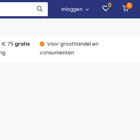
0
0
Inloggen
 € 75
gratis
Voor groothandel en
ng
consumenten