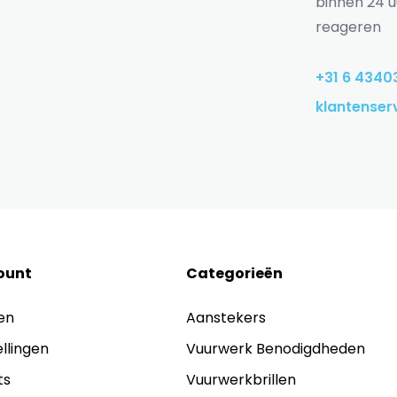
binnen 24 u
reageren
+31 6 4340
klantenser
ount
Categorieën
en
Aanstekers
ellingen
Vuurwerk Benodigdheden
ts
Vuurwerkbrillen