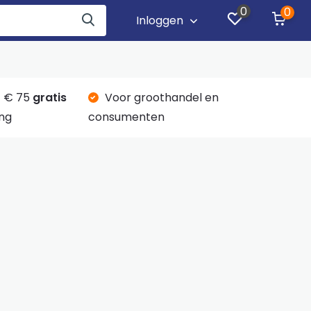
0
0
Inloggen
 € 75
gratis
Voor groothandel en
ng
consumenten