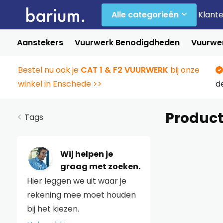
Alle categorieën
Klant
Aanstekers
Vuurwerk Benodigdheden
Vuurwer
Bestel nu ook je
CAT 1 & F2 VUURWERK
bij onze
winkel in Enschede >>
d
Product
Tags
Wij helpen je
graag met zoeken.
Hier leggen we uit waar je
rekening mee moet houden
bij het kiezen.