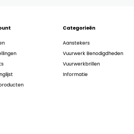
ount
Categorieën
en
Aanstekers
ellingen
Vuurwerk Benodigdheden
ts
Vuurwerkbrillen
nglijst
Informatie
 producten