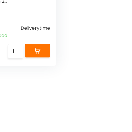
2...
Deliverytime
aad