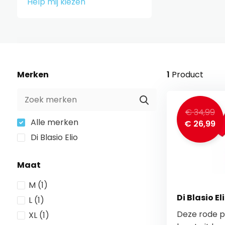
Help mij kiezen
Merken
1
Product
€ 34,99
Alle merken
€ 26,99
Di Blasio Elio
Maat
M
(1)
Di Blasio E
L
(1)
Deze rode po
XL
(1)