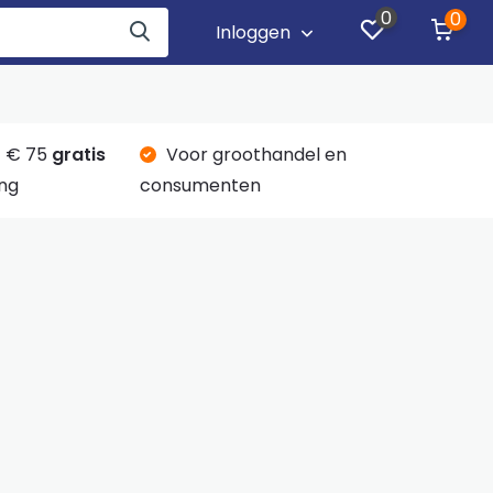
0
0
Inloggen
 € 75
gratis
Voor groothandel en
ng
consumenten