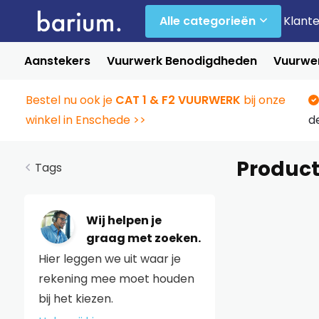
Alle categorieën
Klant
Aanstekers
Vuurwerk Benodigdheden
Vuurwer
Bestel nu ook je
CAT 1 & F2 VUURWERK
bij onze
winkel in Enschede >>
d
Product
Tags
Wij helpen je
graag met zoeken.
Hier leggen we uit waar je
rekening mee moet houden
bij het kiezen.