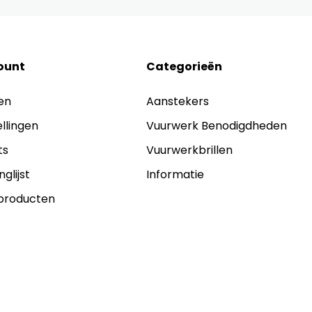
ount
Categorieën
en
Aanstekers
ellingen
Vuurwerk Benodigdheden
ts
Vuurwerkbrillen
nglijst
Informatie
 producten