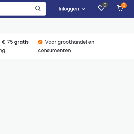
0
0
Inloggen
 € 75
gratis
Voor groothandel en
ng
consumenten