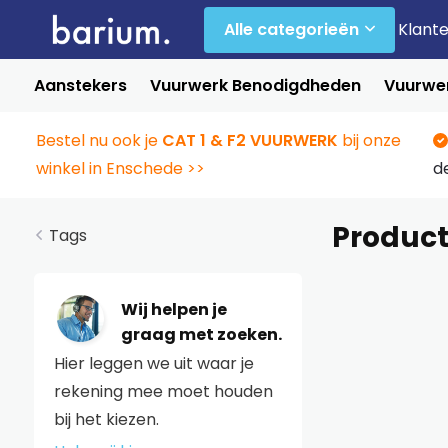
Alle categorieën
Klant
Aanstekers
Vuurwerk Benodigdheden
Vuurwer
Bestel nu ook je
CAT 1 & F2 VUURWERK
bij onze
winkel in Enschede >>
d
Produc
Tags
Wij helpen je
graag met zoeken.
Hier leggen we uit waar je
rekening mee moet houden
bij het kiezen.