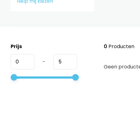
Help mij kiezen
Prijs
0
Producten
-
Geen producte