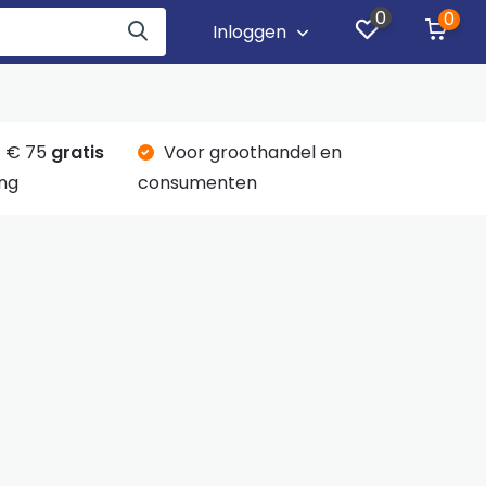
0
0
Inloggen
 € 75
gratis
Voor groothandel en
ng
consumenten