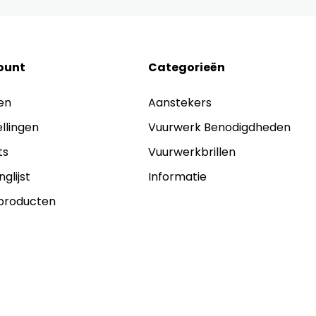
ount
Categorieën
en
Aanstekers
ellingen
Vuurwerk Benodigdheden
ts
Vuurwerkbrillen
nglijst
Informatie
 producten