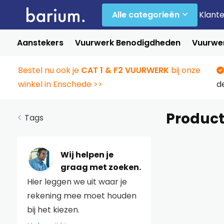
Alle categorieën
Klant
Aanstekers
Vuurwerk Benodigdheden
Vuurwer
Bestel nu ook je
CAT 1 & F2 VUURWERK
bij onze
winkel in Enschede >>
d
Produc
Tags
Wij helpen je
graag met zoeken.
Hier leggen we uit waar je
rekening mee moet houden
bij het kiezen.