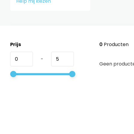
Help mij kiezen
Prijs
0
Producten
-
Geen producte