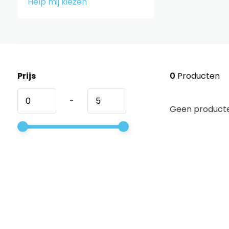
Help mij kiezen
Prijs
0
Producten
-
Geen producte