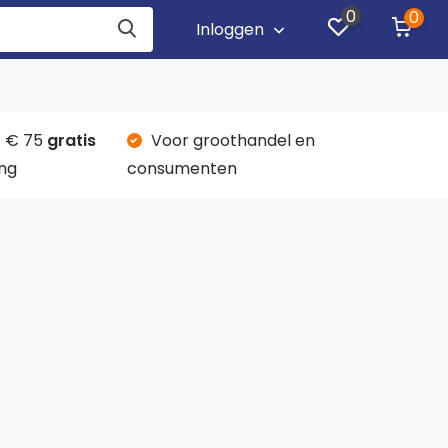
0
0
Inloggen
 € 75
gratis
Voor groothandel en
ng
consumenten