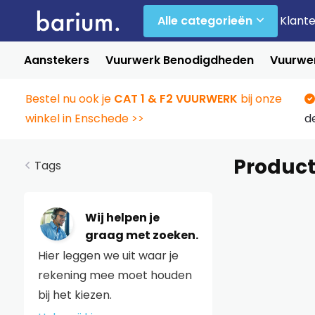
Alle categorieën
Klant
Aanstekers
Vuurwerk Benodigdheden
Vuurwer
Bestel nu ook je
CAT 1 & F2 VUURWERK
bij onze
winkel in Enschede >>
d
Produc
Tags
Wij helpen je
graag met zoeken.
Hier leggen we uit waar je
rekening mee moet houden
bij het kiezen.