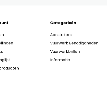
ount
Categorieën
en
Aanstekers
ellingen
Vuurwerk Benodigdheden
ts
Vuurwerkbrillen
nglijst
Informatie
 producten