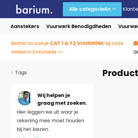
Alle categorieën
Klant
Aanstekers
Vuurwerk Benodigdheden
Vuurwer
Bestel nu ook je
CAT 1 & F2 VUURWERK
bij onze
winkel in Enschede >>
d
Product
Tags
Wij helpen je
graag met zoeken.
Hier leggen we uit waar je
rekening mee moet houden
bij het kiezen.