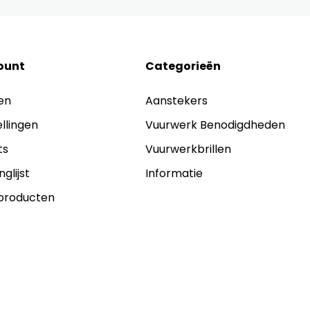
ount
Categorieën
en
Aanstekers
ellingen
Vuurwerk Benodigdheden
ts
Vuurwerkbrillen
nglijst
Informatie
 producten