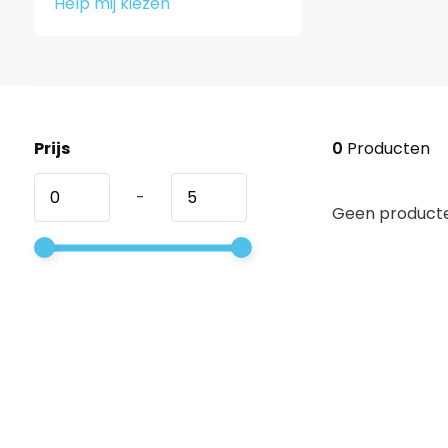
Help mij kiezen
Prijs
0
Producten
-
Geen producte