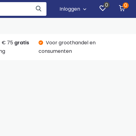
0
0
Inloggen
 € 75
gratis
Voor groothandel en
ng
consumenten