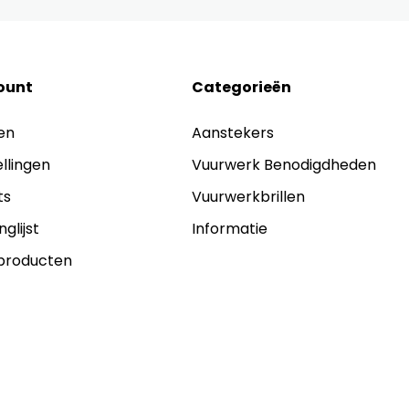
ount
Categorieën
en
Aanstekers
ellingen
Vuurwerk Benodigdheden
ts
Vuurwerkbrillen
nglijst
Informatie
 producten