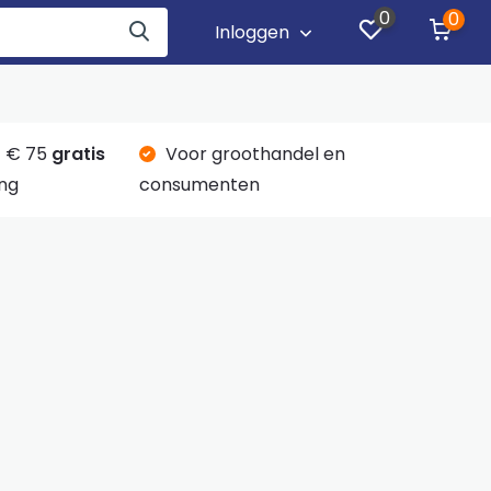
0
0
Inloggen
 € 75
gratis
Voor groothandel en
ng
consumenten