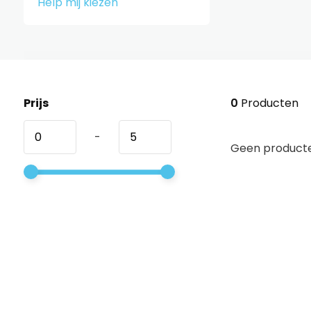
Help mij kiezen
Prijs
0
Producten
-
Geen producte