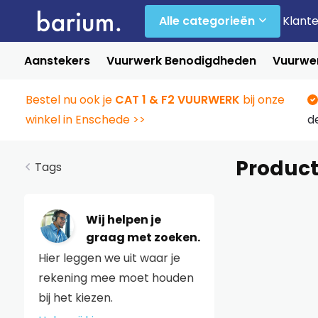
Alle categorieën
Klant
Aanstekers
Vuurwerk Benodigdheden
Vuurwer
Bestel nu ook je
CAT 1 & F2 VUURWERK
bij onze
winkel in Enschede >>
d
Product
Tags
Wij helpen je
graag met zoeken.
Hier leggen we uit waar je
rekening mee moet houden
bij het kiezen.