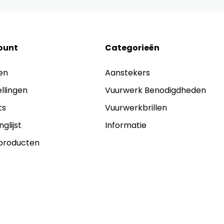
ount
Categorieën
en
Aanstekers
ellingen
Vuurwerk Benodigdheden
ts
Vuurwerkbrillen
nglijst
Informatie
 producten