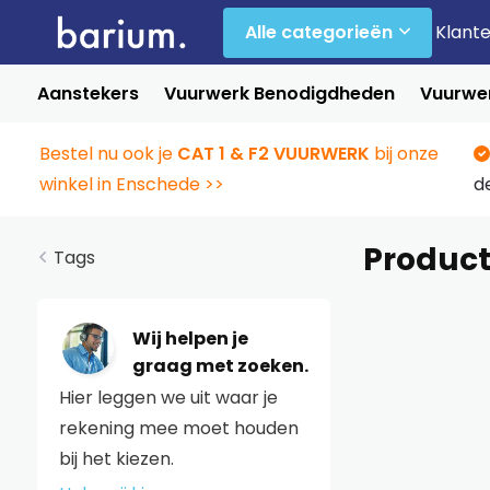
Alle categorieën
Klant
Aanstekers
Vuurwerk Benodigdheden
Vuurwer
Bestel nu ook je
CAT 1 & F2 VUURWERK
bij onze
winkel in Enschede >>
d
Product
Tags
Wij helpen je
graag met zoeken.
Hier leggen we uit waar je
rekening mee moet houden
bij het kiezen.