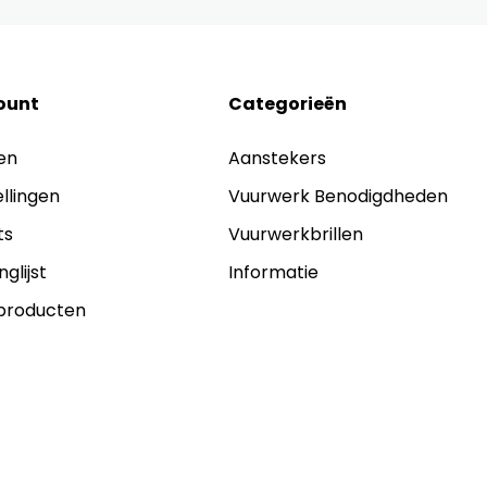
ount
Categorieën
en
Aanstekers
ellingen
Vuurwerk Benodigdheden
ts
Vuurwerkbrillen
nglijst
Informatie
 producten