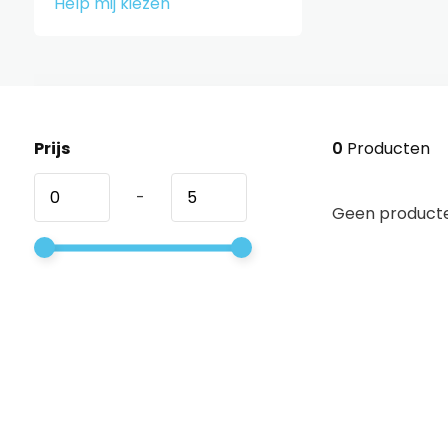
Help mij kiezen
Prijs
0
Producten
-
Geen producte