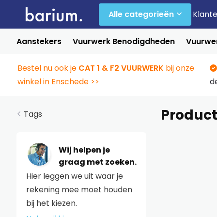
Alle categorieën
Klant
Aanstekers
Vuurwerk Benodigdheden
Vuurwer
Bestel nu ook je
CAT 1 & F2 VUURWERK
bij onze
winkel in Enschede >>
d
Product
Tags
Wij helpen je
graag met zoeken.
Hier leggen we uit waar je
rekening mee moet houden
bij het kiezen.