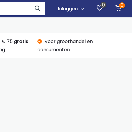
0
0
Inloggen
 € 75
gratis
Voor groothandel en
ng
consumenten