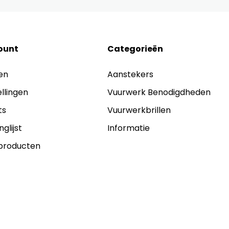
ount
Categorieën
en
Aanstekers
ellingen
Vuurwerk Benodigdheden
ts
Vuurwerkbrillen
nglijst
Informatie
 producten