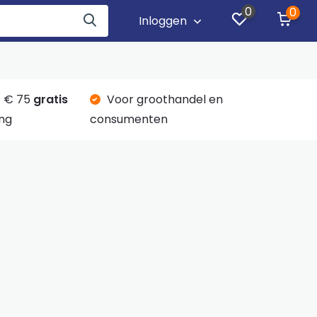
0
0
Inloggen
 € 75
gratis
Voor groothandel en
ng
consumenten
n