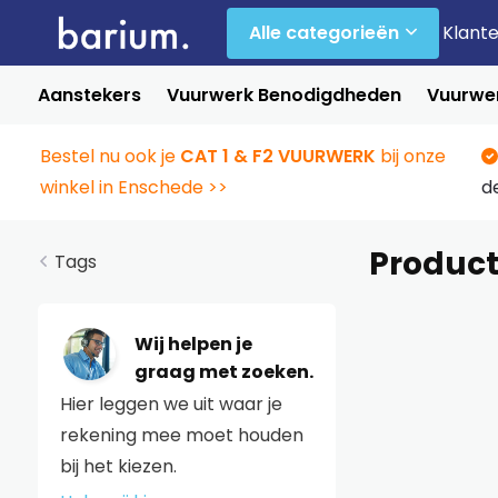
Alle categorieën
Klant
Aanstekers
Vuurwerk Benodigdheden
Vuurwer
Bestel nu ook je
CAT 1 & F2 VUURWERK
bij onze
winkel in Enschede >>
d
Produc
Tags
Wij helpen je
graag met zoeken.
Hier leggen we uit waar je
rekening mee moet houden
bij het kiezen.