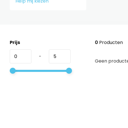
Help mij kiezen
Prijs
0
Producten
-
Geen producte