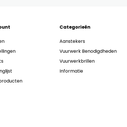
ount
Categorieën
en
Aanstekers
ellingen
Vuurwerk Benodigdheden
ts
Vuurwerkbrillen
nglijst
Informatie
 producten