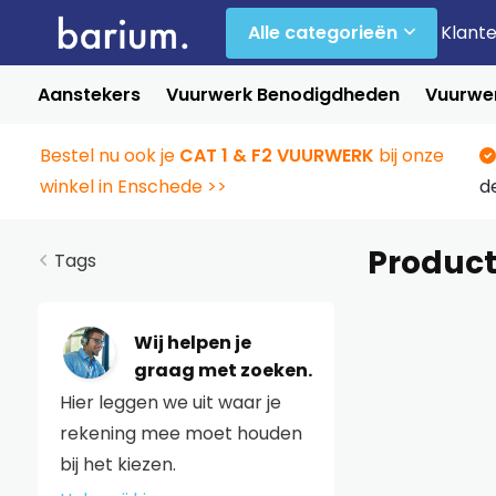
Alle categorieën
Klant
Aanstekers
Vuurwerk Benodigdheden
Vuurwer
Bestel nu ook je
CAT 1 & F2 VUURWERK
bij onze
winkel in Enschede >>
d
Produc
Tags
Wij helpen je
graag met zoeken.
Hier leggen we uit waar je
rekening mee moet houden
bij het kiezen.