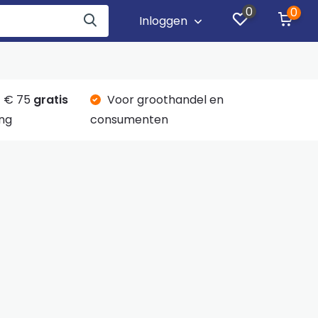
0
0
Inloggen
 € 75
gratis
Voor groothandel en
ng
consumenten