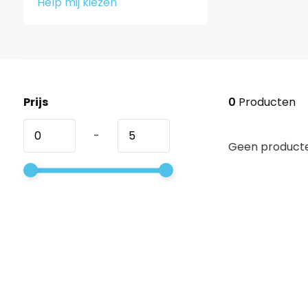
Help mij kiezen
Prijs
0
Producten
-
Geen producte