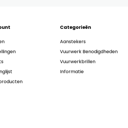
ount
Categorieën
en
Aanstekers
ellingen
Vuurwerk Benodigdheden
ts
Vuurwerkbrillen
nglijst
Informatie
 producten