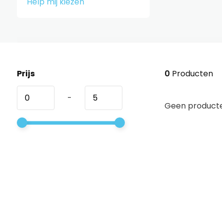
Help mij kiezen
Prijs
0
Producten
-
Geen producte