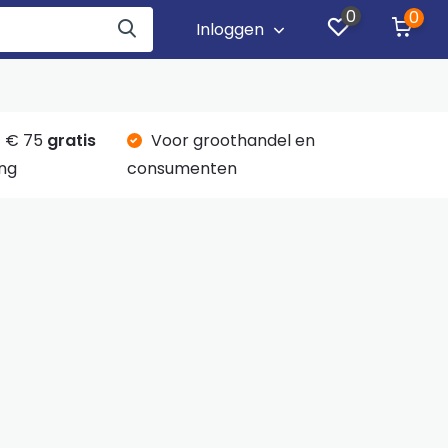
0
0
Inloggen
 € 75
gratis
Voor groothandel en
ng
consumenten