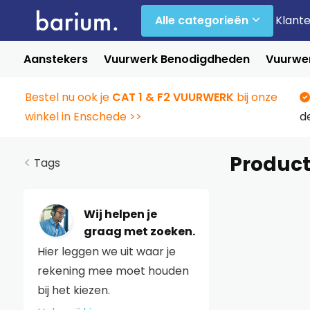
Alle categorieën
Klant
Aanstekers
Vuurwerk Benodigdheden
Vuurwer
Bestel nu ook je
CAT 1 & F2 VUURWERK
bij onze
winkel in Enschede >>
d
Produc
Tags
Wij helpen je
graag met zoeken.
Hier leggen we uit waar je
rekening mee moet houden
bij het kiezen.