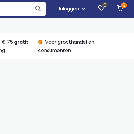
0
0
Inloggen
 € 75
gratis
Voor groothandel en
ng
consumenten