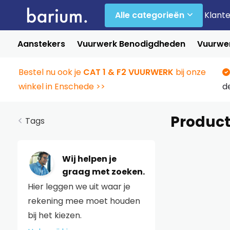
Alle categorieën
Klant
Aanstekers
Vuurwerk Benodigdheden
Vuurwer
Bestel nu ook je
CAT 1 & F2 VUURWERK
bij onze
winkel in Enschede >>
d
Produc
Tags
Wij helpen je
graag met zoeken.
Hier leggen we uit waar je
rekening mee moet houden
bij het kiezen.