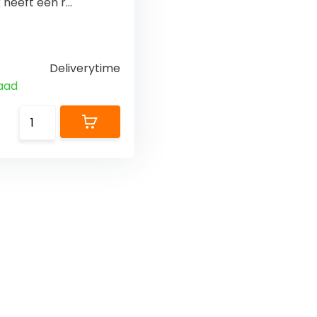
heeft een r...
Deliverytime
aad