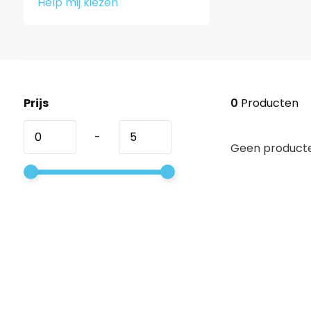
Help mij kiezen
Prijs
0
Producten
-
Geen producte