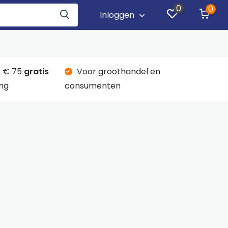
0
0
Inloggen
 € 75
gratis
Voor groothandel en
ng
consumenten