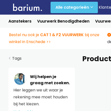
Alle categorieën
Klant
Aanstekers
Vuurwerk Benodigdheden
Vuurwer
Bestel nu ook je
CAT 1 & F2 VUURWERK
bij onze
winkel in Enschede >>
d
Product
Tags
Wij helpen je
graag met zoeken.
Hier leggen we uit waar je
rekening mee moet houden
bij het kiezen.