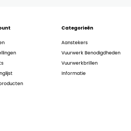
ount
Categorieën
en
Aanstekers
ellingen
Vuurwerk Benodigdheden
ts
Vuurwerkbrillen
nglijst
Informatie
 producten