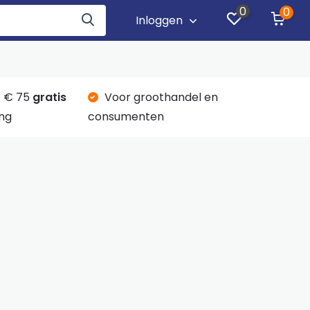
0
0
Inloggen
 € 75
gratis
Voor groothandel en
ng
consumenten