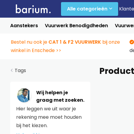
Alle categorieën
Klant
Aanstekers
Vuurwerk Benodigdheden
Vuurwer
Bestel nu ook je
CAT 1 & F2 VUURWERK
bij onze
winkel in Enschede >>
d
Product
Tags
Wij helpen je
graag met zoeken.
Hier leggen we uit waar je
rekening mee moet houden
bij het kiezen.