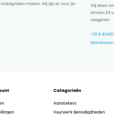
rooksignalen maken. Wij zijn er voor je!
Wij doen o
binnen 24 u
reageren
+31 6 4340
klantenser
ount
Categorieën
en
Aanstekers
ellingen
Vuurwerk Benodigdheden