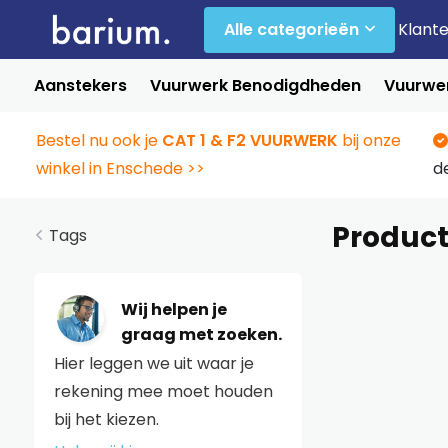
Alle categorieën
Klant
Aanstekers
Vuurwerk Benodigdheden
Vuurwer
Bestel nu ook je
CAT 1 & F2 VUURWERK
bij onze
winkel in Enschede >>
d
Product
Tags
Wij helpen je
graag met zoeken.
Hier leggen we uit waar je
rekening mee moet houden
bij het kiezen.