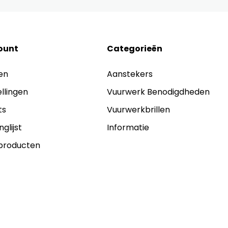
ount
Categorieën
en
Aanstekers
ellingen
Vuurwerk Benodigdheden
ts
Vuurwerkbrillen
nglijst
Informatie
 producten