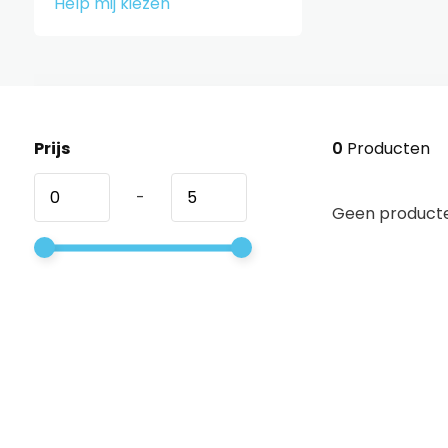
Help mij kiezen
Prijs
0
Producten
-
Geen producte