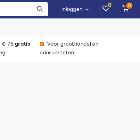
0
0
Inloggen
 € 75
gratis
Voor groothandel en
ng
consumenten