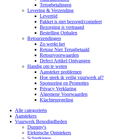
Terugbetalingen
Levering & Verzending
Levertijd
Pakket is niet bezorgd/compleet
Bezorging is vertraagd
Bestelling Ophalen
Retourzendingen
Zo werkt het
Retour Niet Terugbetaald
Retourvoorwaarden
Defect Artikel Ontvangen
Handig om te weten
Aansteker problemen
Hoe steek ik veilig vuurwerk af?
Sponsoring en Promoties
Privacy Verklaring
Algemene Voorwaarden
Klachtenregeling
Alle categorieën
Aanstekers
Vuurwerk Benodigdheden
Dummy's
Elektrische Ontstekers
Schietkisten