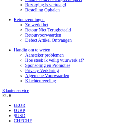
Bezorging is vertraagd
Bestelling Ophalen
Retourzendingen
Zo werkt het
Retour Niet Terugbetaald
Retourvoorwaarden
Defect Artikel Ontvangen
Handig om te weten
Aansteker problemen
Hoe steek ik veilig vuurwerk af?
Sponsoring en Promoties
Privacy Verklaring
Algemene Voorwaarden
Klachtenregeling
Klantenservice
EUR
€
EUR
£
GBP
$
USD
CHF
CHF