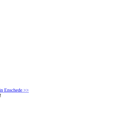
 in Enschede >>
!