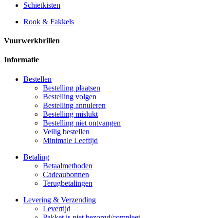
Schietkisten
Rook & Fakkels
Vuurwerkbrillen
Informatie
Bestellen
Bestelling plaatsen
Bestelling volgen
Bestelling annuleren
Bestelling mislukt
Bestelling niet ontvangen
Veilig bestellen
Minimale Leeftijd
Betaling
Betaalmethoden
Cadeaubonnen
Terugbetalingen
Levering & Verzending
Levertijd
Pakket is niet bezorgd/compleet