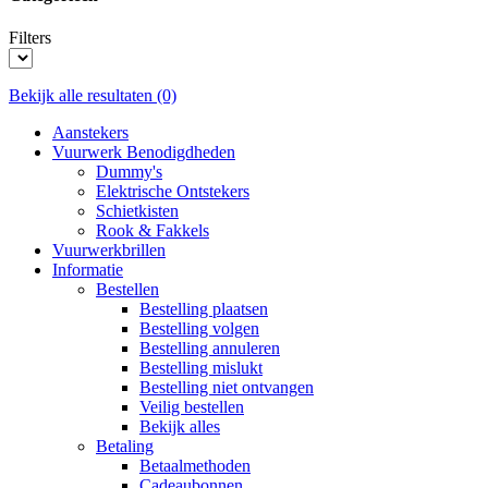
Filters
Bekijk alle resultaten
(0)
Aanstekers
Vuurwerk Benodigdheden
Dummy's
Elektrische Ontstekers
Schietkisten
Rook & Fakkels
Vuurwerkbrillen
Informatie
Bestellen
Bestelling plaatsen
Bestelling volgen
Bestelling annuleren
Bestelling mislukt
Bestelling niet ontvangen
Veilig bestellen
Bekijk alles
Betaling
Betaalmethoden
Cadeaubonnen