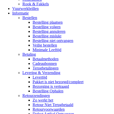
Rook & Fakkels
Vuurwerkbrillen
Informatie
Bestellen
Bestelling plaatsen
Bestelling volgen
Bestelling annuleren
Bestelling mislukt
Bestelling niet ontvangen
Veilig bestellen
Minimale Leeftijd
Betaling
Betaalmethoden
Cadeaubonnen
Terugbetalingen
Levering & Verzending
Levertijd
Pakket is niet bezorgd/compleet
Bezorging is vertraagd
Bestelling Ophalen
Retourzendingen
Zo werkt het
Retour Niet Terugbetaald
Retourvoorwaarden
Defect Artikel Ontvangen