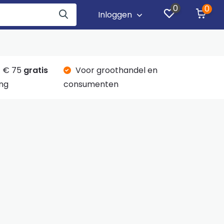
0
0
Inloggen
 € 75
gratis
Voor groothandel en
ng
consumenten