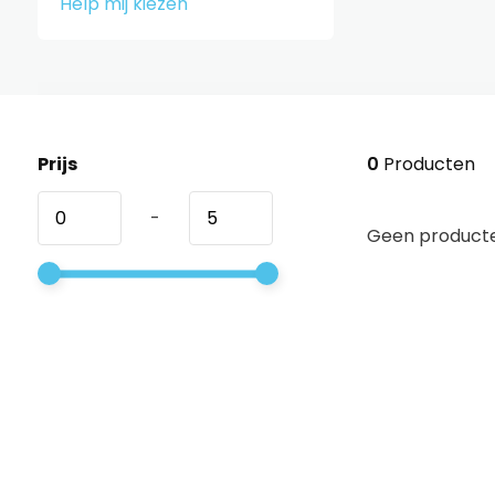
Help mij kiezen
Prijs
0
Producten
-
Geen producte