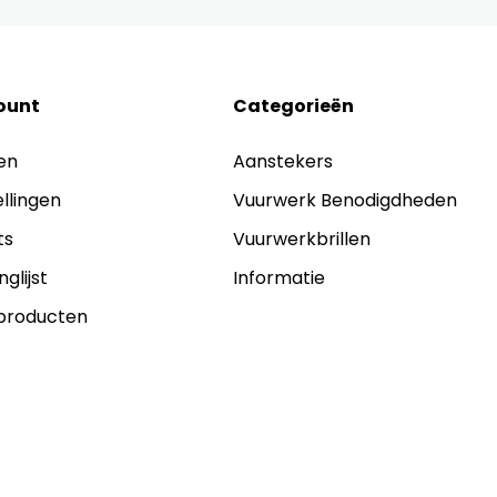
ount
Categorieën
en
Aanstekers
ellingen
Vuurwerk Benodigdheden
ts
Vuurwerkbrillen
nglijst
Informatie
 producten