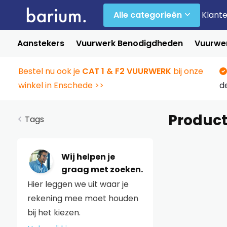
Alle categorieën
Klant
Aanstekers
Vuurwerk Benodigdheden
Vuurwer
Bestel nu ook je
CAT 1 & F2 VUURWERK
bij onze
winkel in Enschede >>
d
Product
Tags
Wij helpen je
graag met zoeken.
Hier leggen we uit waar je
rekening mee moet houden
bij het kiezen.