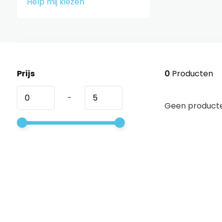
Help mij kiezen
Prijs
0
Producten
-
Geen producte