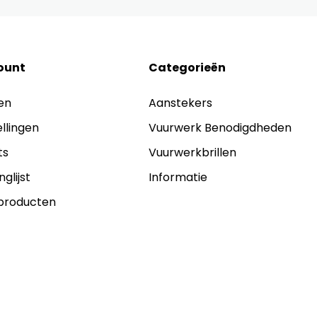
ount
Categorieën
en
Aanstekers
ellingen
Vuurwerk Benodigdheden
ts
Vuurwerkbrillen
nglijst
Informatie
 producten