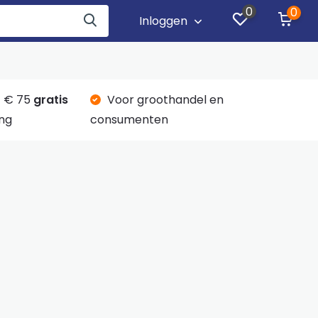
0
0
Inloggen
 € 75
gratis
Voor groothandel en
ng
consumenten