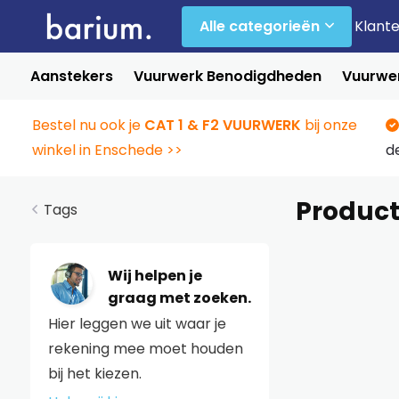
Alle categorieën
Klant
Aanstekers
Vuurwerk Benodigdheden
Vuurwer
Bestel nu ook je
CAT 1 & F2 VUURWERK
bij onze
winkel in Enschede >>
d
Produc
Tags
Wij helpen je
graag met zoeken.
Hier leggen we uit waar je
rekening mee moet houden
bij het kiezen.