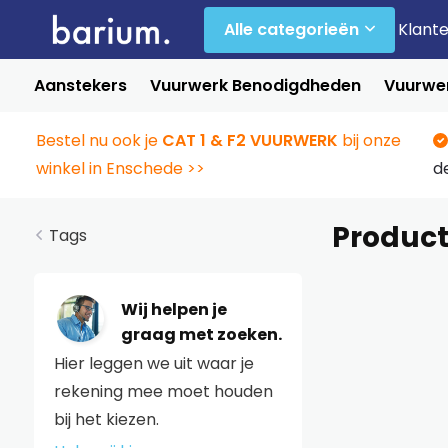
Alle categorieën
Klant
Aanstekers
Vuurwerk Benodigdheden
Vuurwer
Bestel nu ook je
CAT 1 & F2 VUURWERK
bij onze
winkel in Enschede >>
d
Product
Tags
Wij helpen je
graag met zoeken.
Hier leggen we uit waar je
rekening mee moet houden
bij het kiezen.