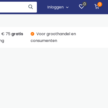
0
0
Inloggen
 € 75
gratis
Voor groothandel en
ng
consumenten