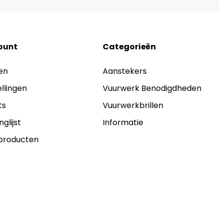
ount
Categorieën
en
Aanstekers
ellingen
Vuurwerk Benodigdheden
ts
Vuurwerkbrillen
nglijst
Informatie
 producten