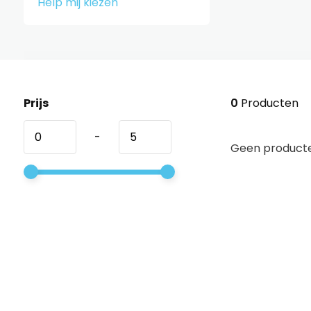
Help mij kiezen
Prijs
0
Producten
-
Geen producte