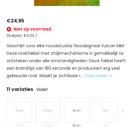
€24,95
Niet op voorraad
Stukprijs:
€0,00
/
Geschikt voor elke noodsituatie: Noodsignaal Vulcan MM.
Deze rookfakkel met strijkmechanisme is gemakkelijk te
ontsteken onder alle omstandigheden. Deze fakkel heeft
een brandtijd van 180 seconde en produceert erg veel
gekleurde rook. Maakt je zichtbaar i...
Toon meer
11 variaties
Violet
Rood
Groen
Bruin
Wit
G
Rood
Groen
Bruin
Wit
G