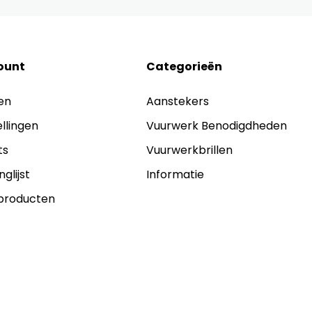
ount
Categorieën
en
Aanstekers
ellingen
Vuurwerk Benodigdheden
ts
Vuurwerkbrillen
nglijst
Informatie
 producten