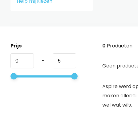
Help mij kiezen
Prijs
0
Producten
-
Geen producte
Aspire werd op
maken allerlei
wel wat wils.