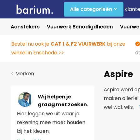
Alle categorieën
Klant
Aanstekers
Vuurwerk Benodigdheden
Vuurwer
Bestel nu ook je
CAT 1 & F2 VUURWERK
bij onze
winkel in Enschede >>
d
Aspire
Merken
Aspire werd op
Wij helpen je
maken allerlei
graag met zoeken.
wel wat wils.
Hier leggen we uit waar je
rekening mee moet houden
bij het kiezen.