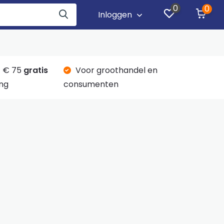
0
0
Inloggen
 € 75
gratis
Voor groothandel en
ng
consumenten