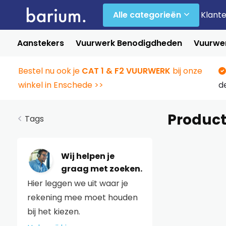
Alle categorieën
Klant
Aanstekers
Vuurwerk Benodigdheden
Vuurwer
Bestel nu ook je
CAT 1 & F2 VUURWERK
bij onze
winkel in Enschede >>
d
Produc
Tags
Wij helpen je
graag met zoeken.
Hier leggen we uit waar je
rekening mee moet houden
bij het kiezen.