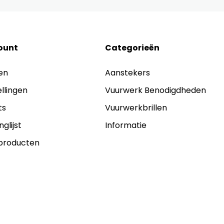
ount
Categorieën
en
Aanstekers
ellingen
Vuurwerk Benodigdheden
ts
Vuurwerkbrillen
nglijst
Informatie
 producten