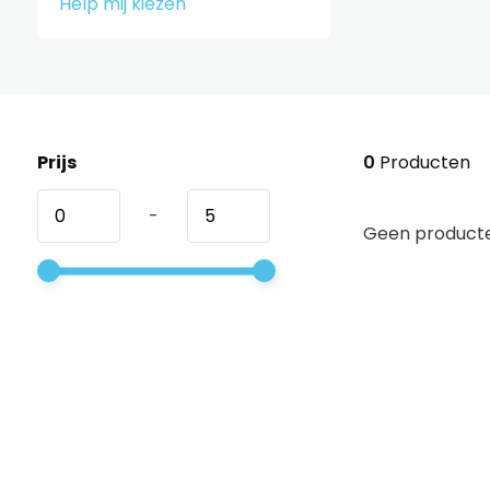
Help mij kiezen
Prijs
0
Producten
-
Geen producte