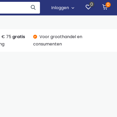
0
0
Inloggen
 € 75
gratis
Voor groothandel en
ng
consumenten