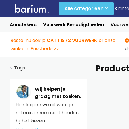
Alle categorieën
Klant
Aanstekers
Vuurwerk Benodigdheden
Vuurwer
Bestel nu ook je
CAT 1 & F2 VUURWERK
bij onze
winkel in Enschede >>
d
Product
Tags
Wij helpen je
graag met zoeken.
Hier leggen we uit waar je
rekening mee moet houden
bij het kiezen.