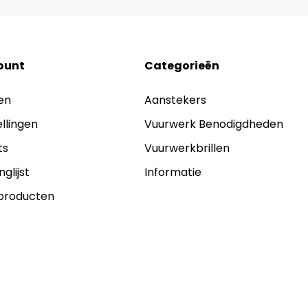
ount
Categorieën
en
Aanstekers
ellingen
Vuurwerk Benodigdheden
ts
Vuurwerkbrillen
nglijst
Informatie
 producten