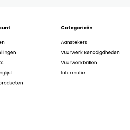
ount
Categorieën
en
Aanstekers
ellingen
Vuurwerk Benodigdheden
ts
Vuurwerkbrillen
nglijst
Informatie
 producten