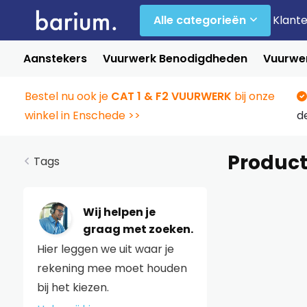
Alle categorieën
Klant
Aanstekers
Vuurwerk Benodigdheden
Vuurwer
Bestel nu ook je
CAT 1 & F2 VUURWERK
bij onze
winkel in Enschede >>
d
Produc
Tags
Wij helpen je
graag met zoeken.
Hier leggen we uit waar je
rekening mee moet houden
bij het kiezen.