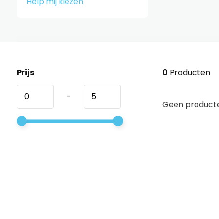
Help mij kiezen
Prijs
0
Producten
-
Geen producte