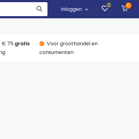
0
0
Inloggen
 € 75
gratis
Voor groothandel en
ng
consumenten