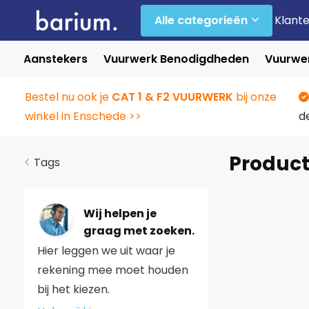
Alle categorieën
Klant
Aanstekers
Vuurwerk Benodigdheden
Vuurwer
Bestel nu ook je
CAT 1 & F2 VUURWERK
bij onze
winkel in Enschede >>
d
Product
Tags
Wij helpen je
graag met zoeken.
Hier leggen we uit waar je
rekening mee moet houden
bij het kiezen.