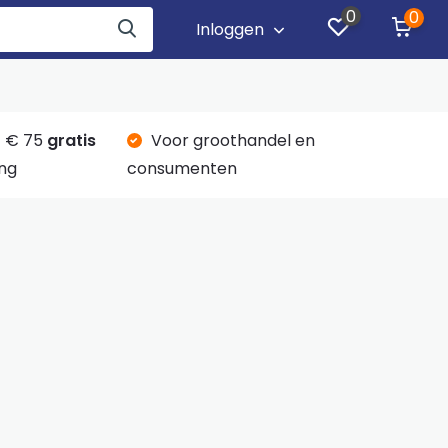
0
0
Inloggen
 € 75
gratis
Voor groothandel en
ng
consumenten