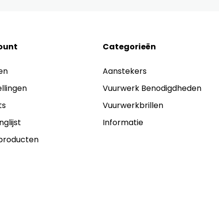
ount
Categorieën
en
Aanstekers
ellingen
Vuurwerk Benodigdheden
ts
Vuurwerkbrillen
nglijst
Informatie
 producten