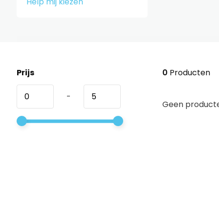
Help mij kiezen
Prijs
0
Producten
-
Geen producte